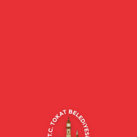
eler, belediye hizmetleri, vefat ilanları ve daha fazlası hakkında güncel b
t Merkez/Tokat