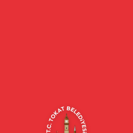
eler, belediye hizmetleri, vefat ilanları ve daha fazlası hakkında güncel b
t Merkez/Tokat