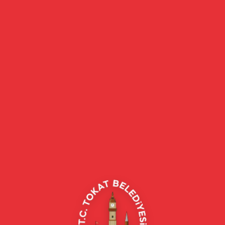
eler, belediye hizmetleri, vefat ilanları ve daha fazlası hakkında güncel b
t Merkez/Tokat