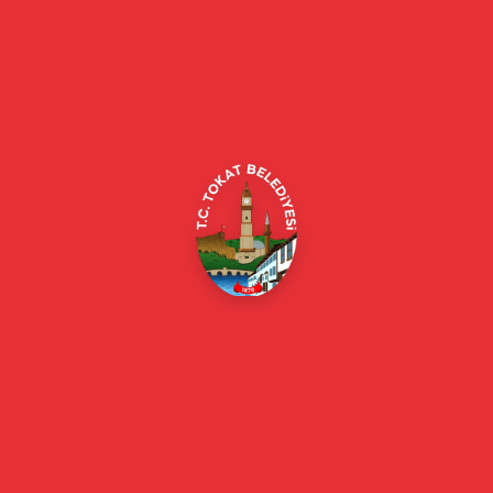
Tokat Belediyesi resmi web sitesi. Duyurular, haberler, etkinlikler,
projeler, belediye hizmetleri, vefat ilanları ve daha fazlası hakkında
güncel bilgiler.
Alipaşa, Gaziosmanpaşa Blv. No:184, 60100
Merkez/Tokat Merkez/Tokat
(0356) 214 22 20 / 153
beyazmasa@tokat.bel.tr
E-Belediye
Online Borç Ödeme
Başkan
Başkanın Özgeçmişi
Başkanın Mesajı
Başkan Fotoğrafları
Başkan Yardımcıları