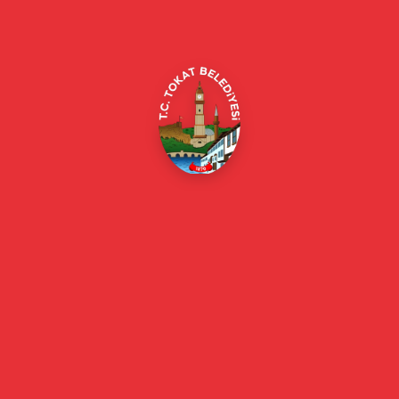
Merkez/Tokat Merkez/Tokat
(0356) 214 22 20 / 153
beyazmasa@tokat.bel.tr
E-Belediye
Online Borç Ödeme
Başkan
Başkanın Özgeçmişi
Başkanın Mesajı
Başkan Fotoğrafları
Başkan Yardımcıları
Kurumsal
Eski Başkanlar
Meclis Üyeleri
Belediye Encümeni
Birim Müdürleri
Mahalle Muhtarlarımız