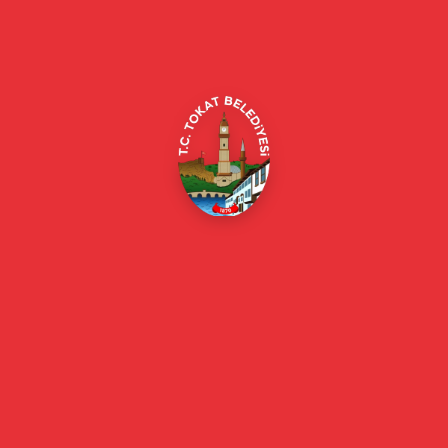
Alipaşa, Gaziosmanpaşa Blv. No:184, 60100
Merkez/Tokat Merkez/Tokat
(0356) 214 22 20 / 153
beyazmasa@tokat.bel.tr
E-Belediye
Online Borç Ödeme
Başkan
Başkanın Özgeçmişi
Başkanın Mesajı
Başkan Fotoğrafları
Başkan Yardımcıları
Kurumsal
Eski Başkanlar
Meclis Üyeleri
Belediye Encümeni
Birim Müdürleri