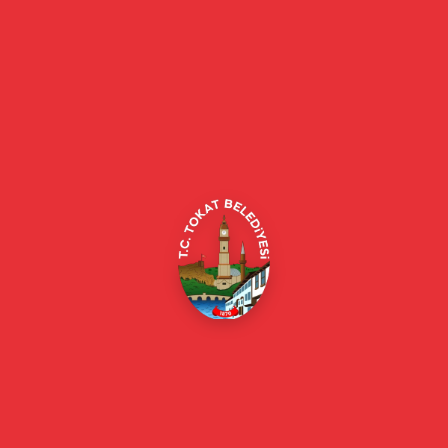
Tokat Belediyesi resmi web sitesi. Duyurular, haberler, etkinlikler,
projeler, belediye hizmetleri, vefat ilanları ve daha fazlası hakkında
güncel bilgiler.
Alipaşa, Gaziosmanpaşa Blv. No:184, 60100
Merkez/Tokat Merkez/Tokat
(0356) 214 22 20 / 153
beyazmasa@tokat.bel.tr
E-Belediye
Online Borç Ödeme
Başkan