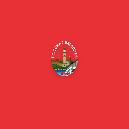
Tokat Belediyesi resmi web sitesi. Duyurular, haberler, etkinlikler,
projeler, belediye hizmetleri, vefat ilanları ve daha fazlası hakkında
güncel bilgiler.
Alipaşa, Gaziosmanpaşa Blv. No:184, 60100
Merkez/Tokat Merkez/Tokat
(0356) 214 22 20 / 153
beyazmasa@tokat.bel.tr
E-Belediye
Online Borç Ödeme
Başkan
Başkanın Özgeçmişi
Başkanın Mesajı
Başkan Fotoğrafları
Başkan Yardımcıları
Kurumsal