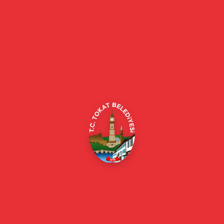
Tokat Belediyesi resmi web sitesi. Duyurular, haberler, etkinlikler,
projeler, belediye hizmetleri, vefat ilanları ve daha fazlası hakkında
güncel bilgiler.
Alipaşa, Gaziosmanpaşa Blv. No:184, 60100
Merkez/Tokat Merkez/Tokat
(0356) 214 22 20 / 153
beyazmasa@tokat.bel.tr
E-Belediye
Online Borç Ödeme