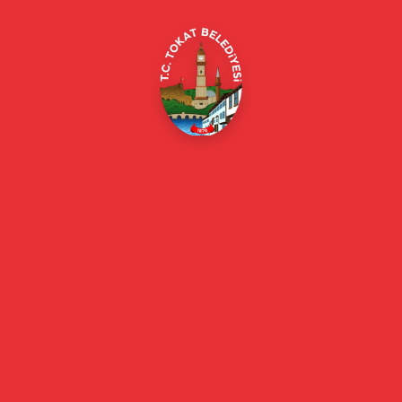
Online Borç Ödeme
Başkan
Başkanın Özgeçmişi
Başkanın Mesajı
Başkan Fotoğrafları
Başkan Yardımcıları
Kurumsal
Eski Başkanlar
Meclis Üyeleri
Belediye Encümeni
Birim Müdürleri
Mahalle Muhtarlarımız
Faaliyet Raporları
Güncel
Haberler
Videolu Haberler