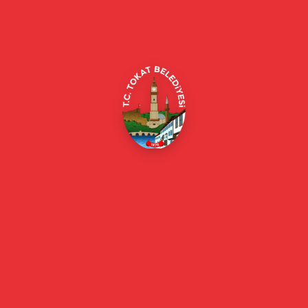
Alipaşa, Gaziosmanpaşa Blv. No:184, 60100
Merkez/Tokat Merkez/Tokat
(0356) 214 22 20 / 153
beyazmasa@tokat.bel.tr
E-Belediye
Online Borç Ödeme
Başkan
Başkanın Özgeçmişi
Başkanın Mesajı
Başkan Fotoğrafları
Başkan Yardımcıları
Kurumsal
Eski Başkanlar
Meclis Üyeleri
Belediye Encümeni
Birim Müdürleri