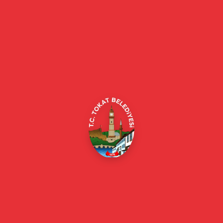
Tokat Belediyesi resmi web sitesi. Duyurular, haberler, etkinlikler,
projeler, belediye hizmetleri, vefat ilanları ve daha fazlası hakkında
güncel bilgiler.
Alipaşa, Gaziosmanpaşa Blv. No:184, 60100
Merkez/Tokat Merkez/Tokat
(0356) 214 22 20 / 153
beyazmasa@tokat.bel.tr
E-Belediye
Online Borç Ödeme
Başkan