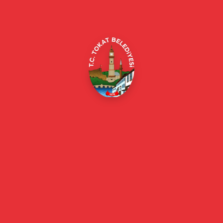
Merkez/Tokat Merkez/Tokat
(0356) 214 22 20 / 153
beyazmasa@tokat.bel.tr
E-Belediye
Online Borç Ödeme
Başkan
Başkanın Özgeçmişi
Başkanın Mesajı
Başkan Fotoğrafları
Başkan Yardımcıları
Kurumsal
Eski Başkanlar
Meclis Üyeleri
Belediye Encümeni
Birim Müdürleri
Mahalle Muhtarlarımız