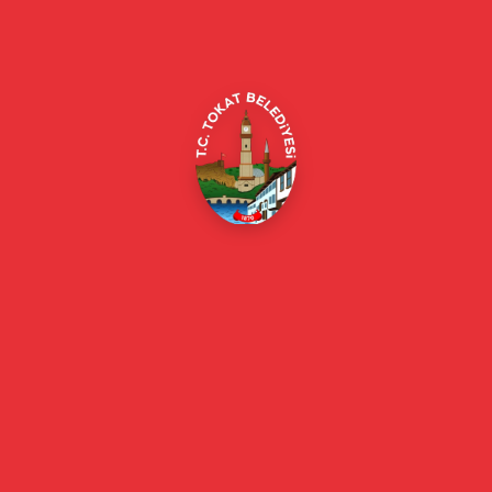
Alipaşa, Gaziosmanpaşa Blv. No:184, 60100
Merkez/Tokat Merkez/Tokat
(0356) 214 22 20 / 153
beyazmasa@tokat.bel.tr
E-Belediye
Online Borç Ödeme
Başkan
Başkanın Özgeçmişi
Başkanın Mesajı
Başkan Fotoğrafları
Başkan Yardımcıları
Kurumsal
Eski Başkanlar
Meclis Üyeleri
Belediye Encümeni
Birim Müdürleri