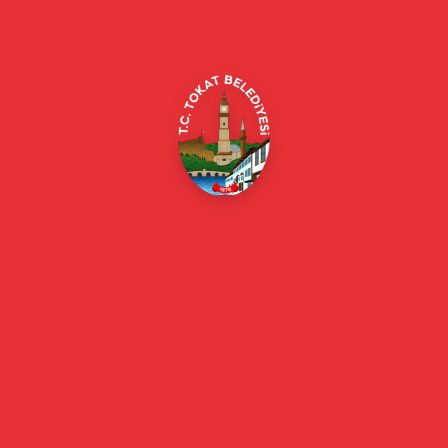
Merkez/Tokat Merkez/Tokat
(0356) 214 22 20 / 153
beyazmasa@tokat.bel.tr
E-Belediye
Online Borç Ödeme
Başkan
Başkanın Özgeçmişi
Başkanın Mesajı
Başkan Fotoğrafları
Başkan Yardımcıları
Kurumsal
Eski Başkanlar
Meclis Üyeleri
Belediye Encümeni
Birim Müdürleri
Mahalle Muhtarlarımız