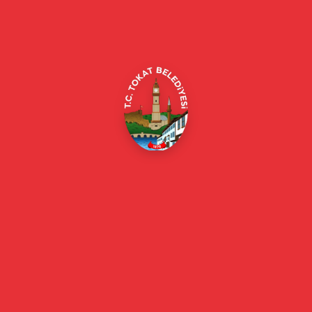
Alipaşa, Gaziosmanpaşa Blv. No:184, 60100
Merkez/Tokat Merkez/Tokat
(0356) 214 22 20 / 153
beyazmasa@tokat.bel.tr
E-Belediye
Online Borç Ödeme
Başkan
Başkanın Özgeçmişi
Başkanın Mesajı
Başkan Fotoğrafları
Başkan Yardımcıları
Kurumsal
Eski Başkanlar
Meclis Üyeleri
Belediye Encümeni
Birim Müdürleri