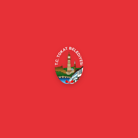
Tokat Belediyesi resmi web sitesi. Duyurular, haberler, etkinlikler,
projeler, belediye hizmetleri, vefat ilanları ve daha fazlası hakkında
güncel bilgiler.
Alipaşa, Gaziosmanpaşa Blv. No:184, 60100
Merkez/Tokat Merkez/Tokat
(0356) 214 22 20 / 153
beyazmasa@tokat.bel.tr
E-Belediye
Online Borç Ödeme
Başkan
Başkanın Özgeçmişi
Başkanın Mesajı
Başkan Fotoğrafları
Başkan Yardımcıları