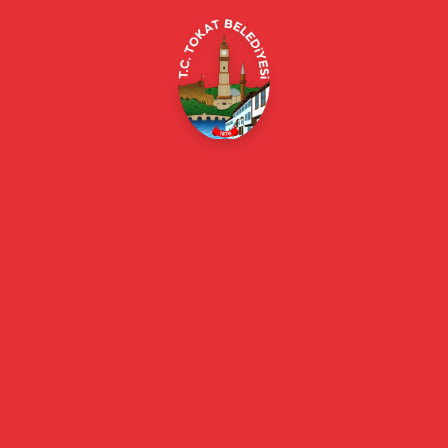
Online Borç Ödeme
Başkan
Başkanın Özgeçmişi
Başkanın Mesajı
Başkan Fotoğrafları
Başkan Yardımcıları
Kurumsal
Eski Başkanlar
Meclis Üyeleri
Belediye Encümeni
Birim Müdürleri
Mahalle Muhtarlarımız
Faaliyet Raporları
Güncel
Haberler
Videolu Haberler