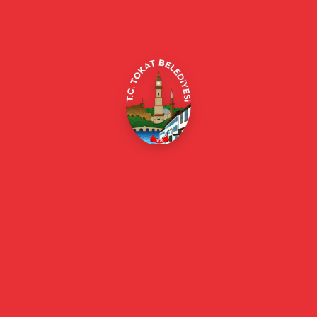
Alipaşa, Gaziosmanpaşa Blv. No:184, 60100
Merkez/Tokat Merkez/Tokat
(0356) 214 22 20 / 153
beyazmasa@tokat.bel.tr
E-Belediye
Online Borç Ödeme
Başkan
Başkanın Özgeçmişi
Başkanın Mesajı
Başkan Fotoğrafları
Başkan Yardımcıları
Kurumsal
Eski Başkanlar
Meclis Üyeleri
Belediye Encümeni
Birim Müdürleri