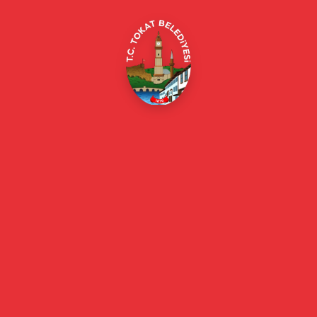
E-Belediye
Online Borç Ödeme
Başkan
Başkanın Özgeçmişi
Başkanın Mesajı
Başkan Fotoğrafları
Başkan Yardımcıları
Kurumsal
Eski Başkanlar
Meclis Üyeleri
Belediye Encümeni
Birim Müdürleri
Mahalle Muhtarlarımız
Faaliyet Raporları
Güncel
Haberler