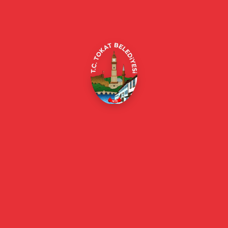
Alipaşa, Gaziosmanpaşa Blv. No:184, 60100
Merkez/Tokat Merkez/Tokat
(0356) 214 22 20 / 153
beyazmasa@tokat.bel.tr
E-Belediye
Online Borç Ödeme
Başkan
Başkanın Özgeçmişi
Başkanın Mesajı
Başkan Fotoğrafları
Başkan Yardımcıları
Kurumsal
Eski Başkanlar
Meclis Üyeleri
Belediye Encümeni
Birim Müdürleri