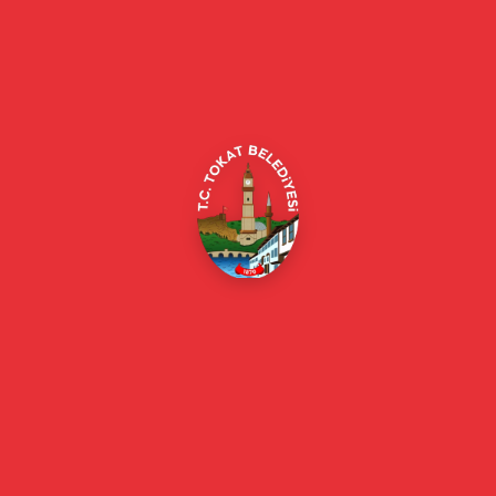
Tokat Belediyesi resmi web sitesi. Duyurular, haberler, etkinlikler,
projeler, belediye hizmetleri, vefat ilanları ve daha fazlası hakkında
güncel bilgiler.
Alipaşa, Gaziosmanpaşa Blv. No:184, 60100
Merkez/Tokat Merkez/Tokat
(0356) 214 22 20 / 153
beyazmasa@tokat.bel.tr
E-Belediye
Online Borç Ödeme
Başkan
Başkanın Özgeçmişi
Başkanın Mesajı
Başkan Fotoğrafları
Başkan Yardımcıları
Kurumsal