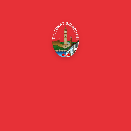
Merkez/Tokat Merkez/Tokat
(0356) 214 22 20 / 153
beyazmasa@tokat.bel.tr
E-Belediye
Online Borç Ödeme
Başkan
Başkanın Özgeçmişi
Başkanın Mesajı
Başkan Fotoğrafları
Başkan Yardımcıları
Kurumsal
Eski Başkanlar
Meclis Üyeleri
Belediye Encümeni
Birim Müdürleri
Mahalle Muhtarlarımız