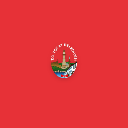
Tokat Belediyesi resmi web sitesi. Duyurular, haberler, etkinlikler,
projeler, belediye hizmetleri, vefat ilanları ve daha fazlası hakkında
güncel bilgiler.
Alipaşa, Gaziosmanpaşa Blv. No:184, 60100
Merkez/Tokat Merkez/Tokat
(0356) 214 22 20 / 153
beyazmasa@tokat.bel.tr
E-Belediye
Online Borç Ödeme
Başkan
Başkanın Özgeçmişi
Başkanın Mesajı
Başkan Fotoğrafları
Başkan Yardımcıları