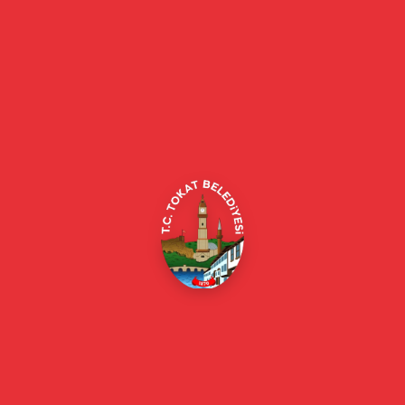
Tokat Belediyesi resmi web sitesi. Duyurular, haberler, etkinlikler,
projeler, belediye hizmetleri, vefat ilanları ve daha fazlası hakkında
güncel bilgiler.
Alipaşa, Gaziosmanpaşa Blv. No:184, 60100
Merkez/Tokat Merkez/Tokat
(0356) 214 22 20 / 153
beyazmasa@tokat.bel.tr
E-Belediye
Online Borç Ödeme
Başkan