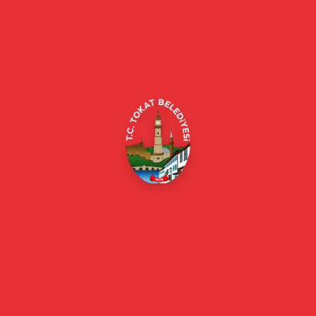
Tokat Belediyesi resmi web sitesi. Duyurular, haberler, etkinlikler,
projeler, belediye hizmetleri, vefat ilanları ve daha fazlası hakkında
güncel bilgiler.
Alipaşa, Gaziosmanpaşa Blv. No:184, 60100
Merkez/Tokat Merkez/Tokat
(0356) 214 22 20 / 153
beyazmasa@tokat.bel.tr
E-Belediye
Online Borç Ödeme
Başkan
Başkanın Özgeçmişi
Başkanın Mesajı
Başkan Fotoğrafları
Başkan Yardımcıları