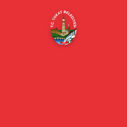
E-Belediye
Online Borç Ödeme
Başkan
Başkanın Özgeçmişi
Başkanın Mesajı
Başkan Fotoğrafları
Başkan Yardımcıları
Kurumsal
Eski Başkanlar
Meclis Üyeleri
Belediye Encümeni
Birim Müdürleri
Mahalle Muhtarlarımız
Faaliyet Raporları
Güncel