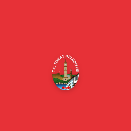
Tokat Belediyesi resmi web sitesi. Duyurular, haberler, etkinlikler,
projeler, belediye hizmetleri, vefat ilanları ve daha fazlası hakkında
güncel bilgiler.
Alipaşa, Gaziosmanpaşa Blv. No:184, 60100
Merkez/Tokat Merkez/Tokat
(0356) 214 22 20 / 153
beyazmasa@tokat.bel.tr
E-Belediye
Online Borç Ödeme
Başkan