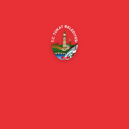
Merkez/Tokat Merkez/Tokat
(0356) 214 22 20 / 153
beyazmasa@tokat.bel.tr
E-Belediye
Online Borç Ödeme
Başkan
Başkanın Özgeçmişi
Başkanın Mesajı
Başkan Fotoğrafları
Başkan Yardımcıları
Kurumsal
Eski Başkanlar
Meclis Üyeleri
Belediye Encümeni
Birim Müdürleri
Mahalle Muhtarlarımız