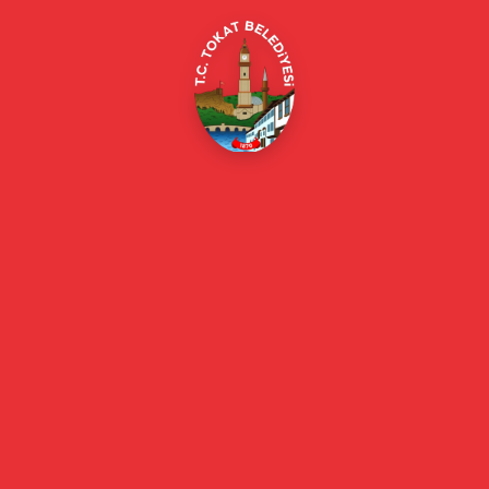
Online Borç Ödeme
Başkan
Başkanın Özgeçmişi
Başkanın Mesajı
Başkan Fotoğrafları
Başkan Yardımcıları
Kurumsal
Eski Başkanlar
Meclis Üyeleri
Belediye Encümeni
Birim Müdürleri
Mahalle Muhtarlarımız
Faaliyet Raporları
Güncel
Haberler
Videolu Haberler