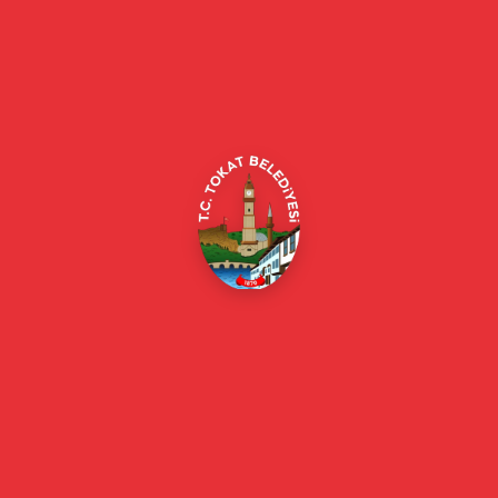
Tokat Belediyesi resmi web sitesi. Duyurular, haberler, etkinlikler,
projeler, belediye hizmetleri, vefat ilanları ve daha fazlası hakkında
güncel bilgiler.
Alipaşa, Gaziosmanpaşa Blv. No:184, 60100
Merkez/Tokat Merkez/Tokat
(0356) 214 22 20 / 153
beyazmasa@tokat.bel.tr
E-Belediye
Online Borç Ödeme
Başkan
Başkanın Özgeçmişi
Başkanın Mesajı
Başkan Fotoğrafları
Başkan Yardımcıları