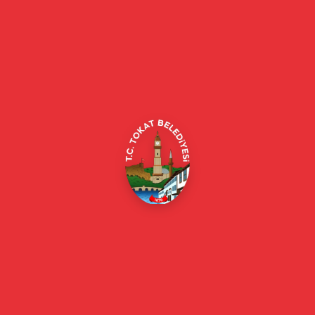
Tokat Belediyesi resmi web sitesi. Duyurular, haberler, etkinlikler,
projeler, belediye hizmetleri, vefat ilanları ve daha fazlası hakkında
güncel bilgiler.
Alipaşa, Gaziosmanpaşa Blv. No:184, 60100
Merkez/Tokat Merkez/Tokat
(0356) 214 22 20 / 153
beyazmasa@tokat.bel.tr
E-Belediye
Online Borç Ödeme
Başkan
Başkanın Özgeçmişi
Başkanın Mesajı
Başkan Fotoğrafları