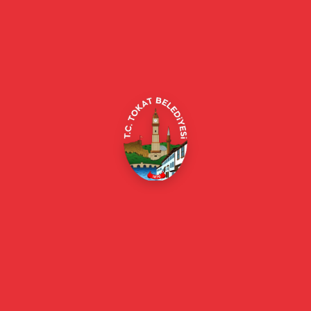
Tokat Belediyesi resmi web sitesi. Duyurular, haberler, etkinlikler,
projeler, belediye hizmetleri, vefat ilanları ve daha fazlası hakkında
güncel bilgiler.
Alipaşa, Gaziosmanpaşa Blv. No:184, 60100
Merkez/Tokat Merkez/Tokat
(0356) 214 22 20 / 153
beyazmasa@tokat.bel.tr
E-Belediye
Online Borç Ödeme
Başkan
Başkanın Özgeçmişi
Başkanın Mesajı
Başkan Fotoğrafları
Başkan Yardımcıları