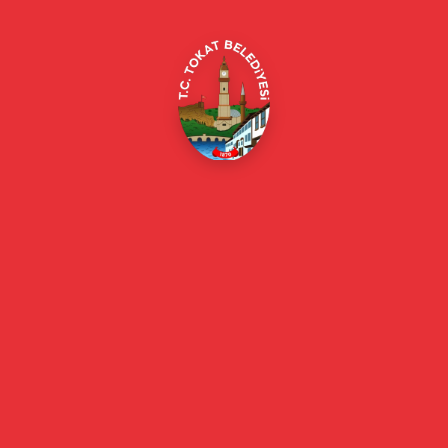
E-Belediye
Online Borç Ödeme
Başkan
Başkanın Özgeçmişi
Başkanın Mesajı
Başkan Fotoğrafları
Başkan Yardımcıları
Kurumsal
Eski Başkanlar
Meclis Üyeleri
Belediye Encümeni
Birim Müdürleri
Mahalle Muhtarlarımız
Faaliyet Raporları
Güncel
Haberler