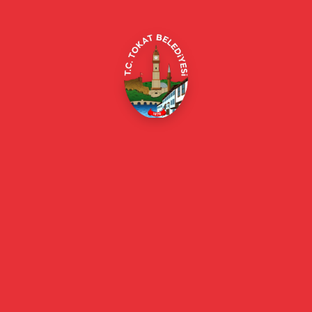
E-Belediye
Online Borç Ödeme
Başkan
Başkanın Özgeçmişi
Başkanın Mesajı
Başkan Fotoğrafları
Başkan Yardımcıları
Kurumsal
Eski Başkanlar
Meclis Üyeleri
Belediye Encümeni
Birim Müdürleri
Mahalle Muhtarlarımız
Faaliyet Raporları
Güncel