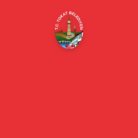
E-Belediye
Online Borç Ödeme
Başkan
Başkanın Özgeçmişi
Başkanın Mesajı
Başkan Fotoğrafları
Başkan Yardımcıları
Kurumsal
Eski Başkanlar
Meclis Üyeleri
Belediye Encümeni
Birim Müdürleri
Mahalle Muhtarlarımız
Faaliyet Raporları
Güncel