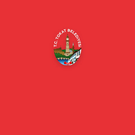
Alipaşa, Gaziosmanpaşa Blv. No:184, 60100
Merkez/Tokat Merkez/Tokat
(0356) 214 22 20 / 153
beyazmasa@tokat.bel.tr
E-Belediye
Online Borç Ödeme
Başkan
Başkanın Özgeçmişi
Başkanın Mesajı
Başkan Fotoğrafları
Başkan Yardımcıları
Kurumsal
Eski Başkanlar
Meclis Üyeleri
Belediye Encümeni
Birim Müdürleri