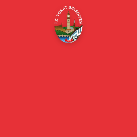
Online Borç Ödeme
Başkan
Başkanın Özgeçmişi
Başkanın Mesajı
Başkan Fotoğrafları
Başkan Yardımcıları
Kurumsal
Eski Başkanlar
Meclis Üyeleri
Belediye Encümeni
Birim Müdürleri
Mahalle Muhtarlarımız
Faaliyet Raporları
Güncel
Haberler
Videolu Haberler