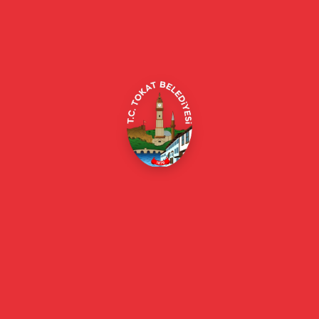
güncel bilgiler.
Alipaşa, Gaziosmanpaşa Blv. No:184, 60100
Merkez/Tokat Merkez/Tokat
(0356) 214 22 20 / 153
beyazmasa@tokat.bel.tr
E-Belediye
Online Borç Ödeme
Başkan
Başkanın Özgeçmişi
Başkanın Mesajı
Başkan Fotoğrafları
Başkan Yardımcıları
Kurumsal
Eski Başkanlar
Meclis Üyeleri