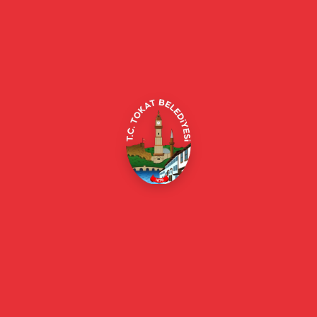
Tokat Belediyesi resmi web sitesi. Duyurular, haberler, etkinlikler,
projeler, belediye hizmetleri, vefat ilanları ve daha fazlası hakkında
güncel bilgiler.
Alipaşa, Gaziosmanpaşa Blv. No:184, 60100
Merkez/Tokat Merkez/Tokat
(0356) 214 22 20 / 153
beyazmasa@tokat.bel.tr
E-Belediye
Online Borç Ödeme
Başkan
Başkanın Özgeçmişi
Başkanın Mesajı
Başkan Fotoğrafları
Başkan Yardımcıları