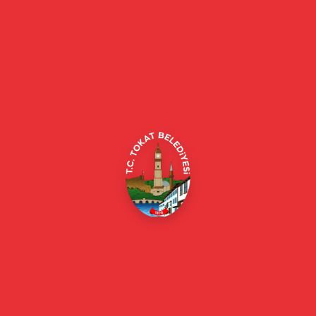
Tokat Belediyesi resmi web sitesi. Duyurular, haberler, etkinlikler,
projeler, belediye hizmetleri, vefat ilanları ve daha fazlası hakkında
güncel bilgiler.
Alipaşa, Gaziosmanpaşa Blv. No:184, 60100
Merkez/Tokat Merkez/Tokat
(0356) 214 22 20 / 153
beyazmasa@tokat.bel.tr
E-Belediye
Online Borç Ödeme
Başkan