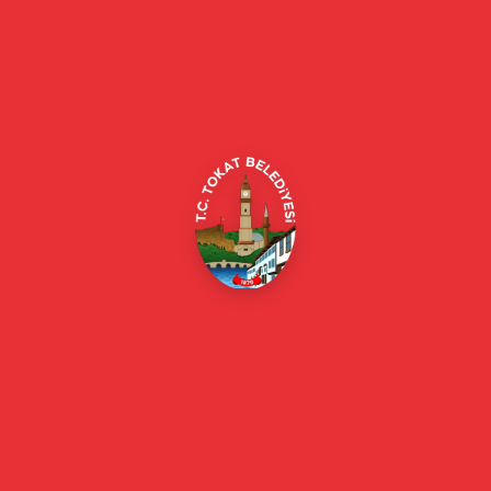
Tokat Belediyesi resmi web sitesi. Duyurular, haberler, etkinlikler,
projeler, belediye hizmetleri, vefat ilanları ve daha fazlası hakkında
güncel bilgiler.
Alipaşa, Gaziosmanpaşa Blv. No:184, 60100
Merkez/Tokat Merkez/Tokat
(0356) 214 22 20 / 153
beyazmasa@tokat.bel.tr
E-Belediye
Online Borç Ödeme
Başkan
Başkanın Özgeçmişi
Başkanın Mesajı
Başkan Fotoğrafları
Başkan Yardımcıları
Kurumsal