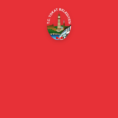
Online Borç Ödeme
Başkan
Başkanın Özgeçmişi
Başkanın Mesajı
Başkan Fotoğrafları
Başkan Yardımcıları
Kurumsal
Eski Başkanlar
Meclis Üyeleri
Belediye Encümeni
Birim Müdürleri
Mahalle Muhtarlarımız
Faaliyet Raporları
Güncel
Haberler
Videolu Haberler