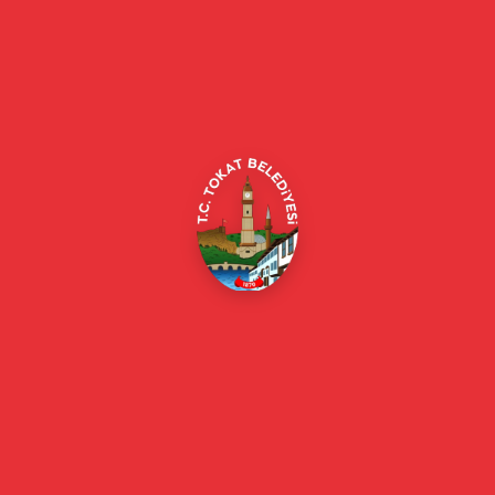
Tokat Belediyesi resmi web sitesi. Duyurular, haberler, etkinlikler,
projeler, belediye hizmetleri, vefat ilanları ve daha fazlası hakkında
güncel bilgiler.
Alipaşa, Gaziosmanpaşa Blv. No:184, 60100
Merkez/Tokat Merkez/Tokat
(0356) 214 22 20 / 153
beyazmasa@tokat.bel.tr
E-Belediye
Online Borç Ödeme
Başkan
Başkanın Özgeçmişi
Başkanın Mesajı
Başkan Fotoğrafları
Başkan Yardımcıları
Kurumsal