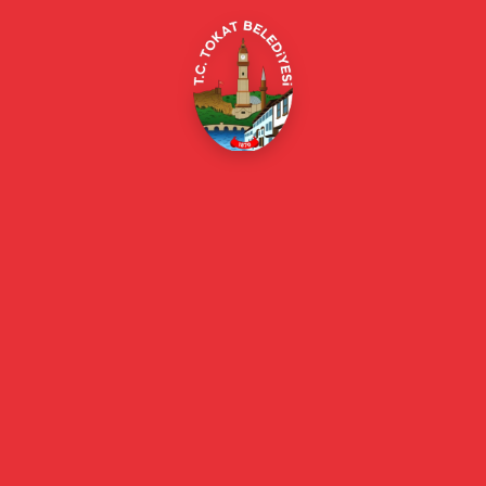
Online Borç Ödeme
Başkan
Başkanın Özgeçmişi
Başkanın Mesajı
Başkan Fotoğrafları
Başkan Yardımcıları
Kurumsal
Eski Başkanlar
Meclis Üyeleri
Belediye Encümeni
Birim Müdürleri
Mahalle Muhtarlarımız
Faaliyet Raporları
Güncel
Haberler
Videolu Haberler