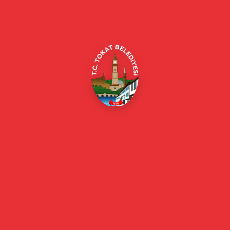
Merkez/Tokat Merkez/Tokat
(0356) 214 22 20 / 153
beyazmasa@tokat.bel.tr
E-Belediye
Online Borç Ödeme
Başkan
Başkanın Özgeçmişi
Başkanın Mesajı
Başkan Fotoğrafları
Başkan Yardımcıları
Kurumsal
Eski Başkanlar
Meclis Üyeleri
Belediye Encümeni
Birim Müdürleri
Mahalle Muhtarlarımız