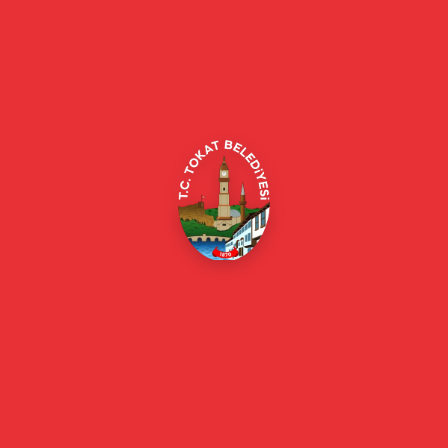
Tokat Belediyesi resmi web sitesi. Duyurular, haberler, etkinlikler,
projeler, belediye hizmetleri, vefat ilanları ve daha fazlası hakkında
güncel bilgiler.
Alipaşa, Gaziosmanpaşa Blv. No:184, 60100
Merkez/Tokat Merkez/Tokat
(0356) 214 22 20 / 153
beyazmasa@tokat.bel.tr
E-Belediye
Online Borç Ödeme
Başkan
Başkanın Özgeçmişi
Başkanın Mesajı
Başkan Fotoğrafları
Başkan Yardımcıları