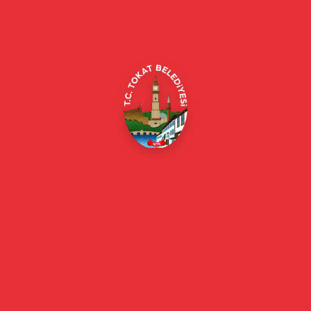
Alipaşa, Gaziosmanpaşa Blv. No:184, 60100
Merkez/Tokat Merkez/Tokat
(0356) 214 22 20 / 153
beyazmasa@tokat.bel.tr
E-Belediye
Online Borç Ödeme
Başkan
Başkanın Özgeçmişi
Başkanın Mesajı
Başkan Fotoğrafları
Başkan Yardımcıları
Kurumsal
Eski Başkanlar
Meclis Üyeleri
Belediye Encümeni