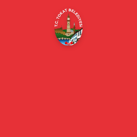
E-Belediye
Online Borç Ödeme
Başkan
Başkanın Özgeçmişi
Başkanın Mesajı
Başkan Fotoğrafları
Başkan Yardımcıları
Kurumsal
Eski Başkanlar
Meclis Üyeleri
Belediye Encümeni
Birim Müdürleri
Mahalle Muhtarlarımız
Faaliyet Raporları
Güncel
Haberler