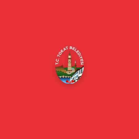
Tokat Belediyesi resmi web sitesi. Duyurular, haberler, etkinlikler,
projeler, belediye hizmetleri, vefat ilanları ve daha fazlası hakkında
güncel bilgiler.
Alipaşa, Gaziosmanpaşa Blv. No:184, 60100
Merkez/Tokat Merkez/Tokat
(0356) 214 22 20 / 153
beyazmasa@tokat.bel.tr
E-Belediye
Online Borç Ödeme
Başkan
Başkanın Özgeçmişi
Başkanın Mesajı
Başkan Fotoğrafları
Başkan Yardımcıları